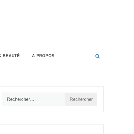
que
écoration,
produits
& BEAUTÉ
A PROPOS
iques…
Rechercher :