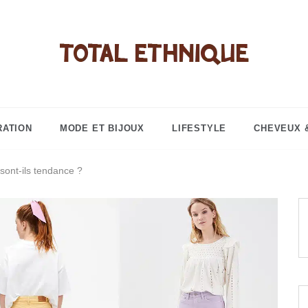
Total éthni
Objets de d
bijoux, 
RATION
MODE ET BIJOUX
LIFESTYLE
CHEVEUX 
cosmét
sont-ils tendance ?