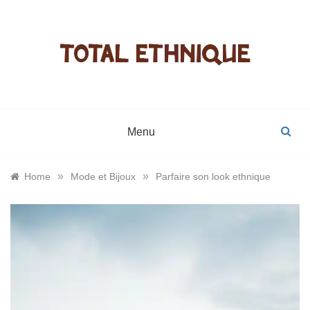
Skip
to
content
Total
Objets d
éthnique
décoration
bijoux,
Menu
produits
»
»
Home
Mode et Bijoux
Parfaire son look ethnique
cosmétiqu