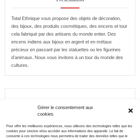
Total Ethnique vous propose des objets de décoration,
des bijoux, des produits cosmétiques, des encens et tout
cela fabriqué par des artisans du monde entier. Des
encens indiens aux bijoux en argent et en métaux
précieux en passant par les statuettes ou les figurines
d'animaux. Nous vous invitons à un tour du monde des
cultures.
Articles Récents
Gérer le consentement aux
cookies
Vivre en Martinique : quels sont les secteurs qui recrutent
Pour offrir les meilleures expériences, nous utilisons des technologies telles que les
?
cookies pour stocker et/ou accéder aux informations des appareils. Le fait de
consentir à ces technologies nous permettra de traiter des données telles que le