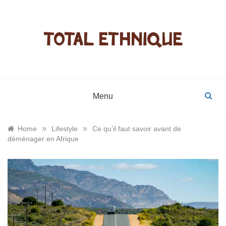
Skip
to
content
Total
Objets d
éthnique
décoration
bijoux,
Menu
produits
»
»
Home
Lifestyle
Ce qu’il faut savoir avant de
déménager en Afrique
cosmétiqu