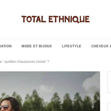
Total éthni
Objets de d
bijoux, 
RATION
MODE ET BIJOUX
LIFESTYLE
CHEVEUX 
cosmét
 : quelles chaussures choisir ?