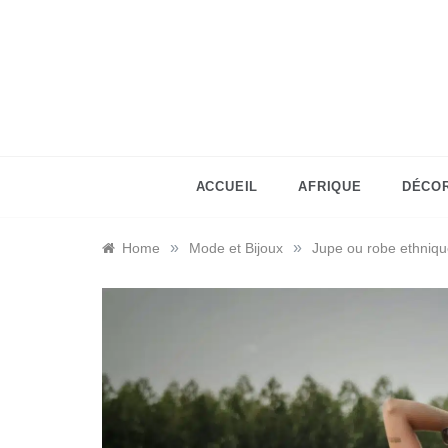
Skip
to
content
ACCUEIL
AFRIQUE
DÉCO
»
»
Home
Mode et Bijoux
Jupe ou robe ethnique