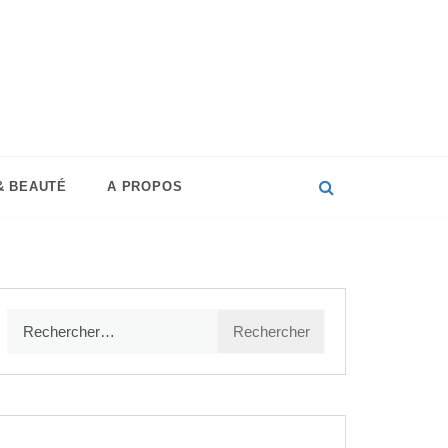
que
écoration,
produits
& BEAUTÉ
A PROPOS
iques…
Rechercher :